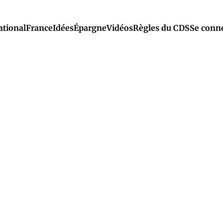
ational
France
Idées
Épargne
Vidéos
Règles du CDS
Se conn