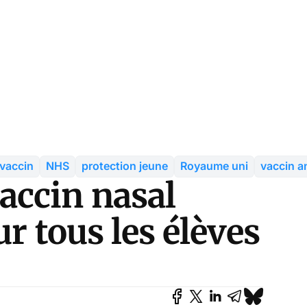
 vaccin
NHS
protection jeune
Royaume uni
vaccin an
accin nasal
r tous les élèves