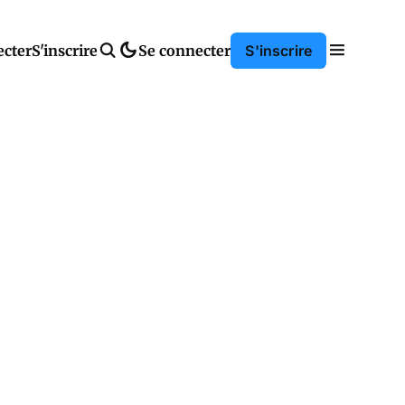
ecter
S'inscrire
Se connecter
S'inscrire