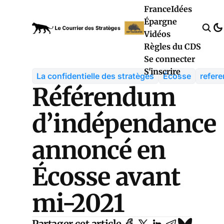
France
Idées
Épargne
Vidéos
Règles du CDS
Se connecter
S'inscrire
La confidentielle des stratèges
Écosse
refer
Référendum
d’indépendance
annoncé en
Écosse avant
mi-2021
Partager cet article