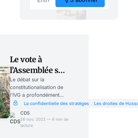
Le vote à
l’Assemblée sur
la
Le débat sur la
constitutionalisation de
constitutionalisation
l'IVG a profondément
de l’IVG a divisé
divisé les partis de
La confidentielle des stratèges
Les droites de Huss
droite, Rassemblement
les partis de
CDS
National et Républicains
26 nov. 2022 — 6 min de
droite
à l'Assemblée. Emmanuel
lecture
Macron peut se réjouir: il