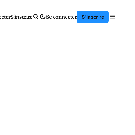
ecter
S'inscrire
Se connecter
S'inscrire