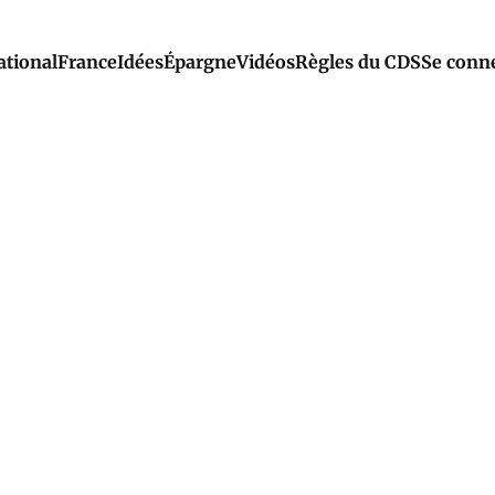
ational
France
Idées
Épargne
Vidéos
Règles du CDS
Se conn