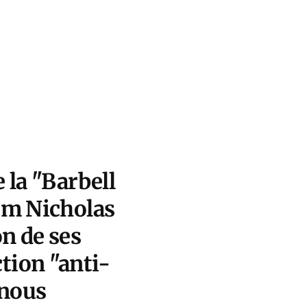
 la "Barbell
sim Nicholas
on de ses
tion "anti-
 nous