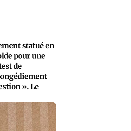
ement statué en
olde pour une
test de
n congédiement
estion ». Le