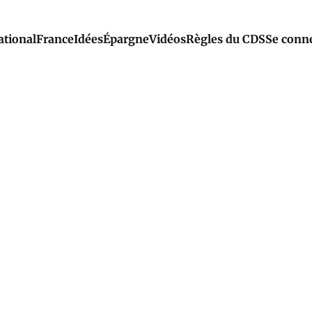
ational
France
Idées
Épargne
Vidéos
Règles du CDS
Se conn