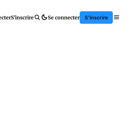
ecter
S'inscrire
Se connecter
S'inscrire