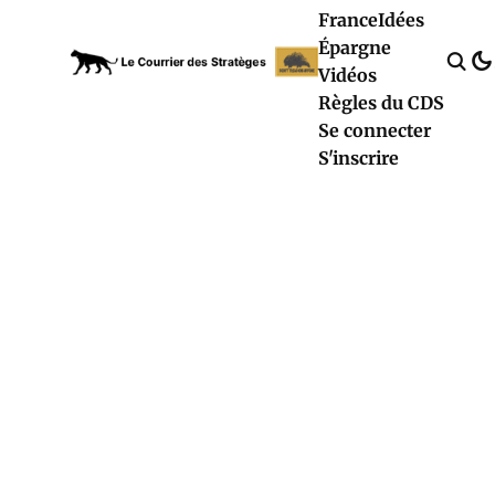
France
Idées
Épargne
Vidéos
Règles du CDS
Se connecter
S'inscrire