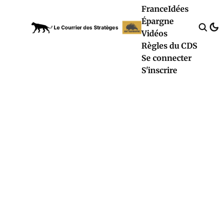
France
Idées
Épargne
Vidéos
Règles du CDS
Se connecter
S'inscrire