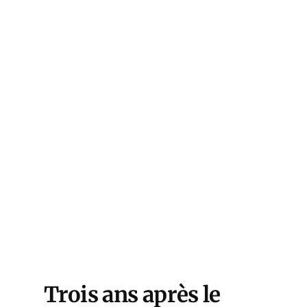
Photo by 
an 
i
 / 
lash
Trois ans après le