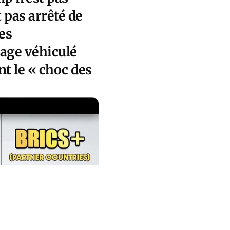
 pas arrêté de
les
sage véhiculé
ent le « choc des