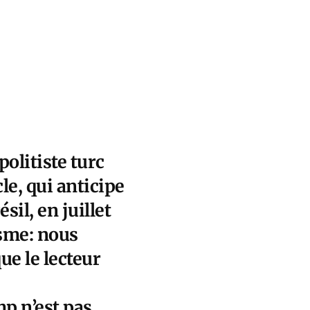
politiste turc
cle, qui anticipe
il, en juillet
isme: nous
ue le lecteur
p n’est pas