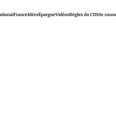
ational
France
Idées
Épargne
Vidéos
Règles du CDS
Se conn