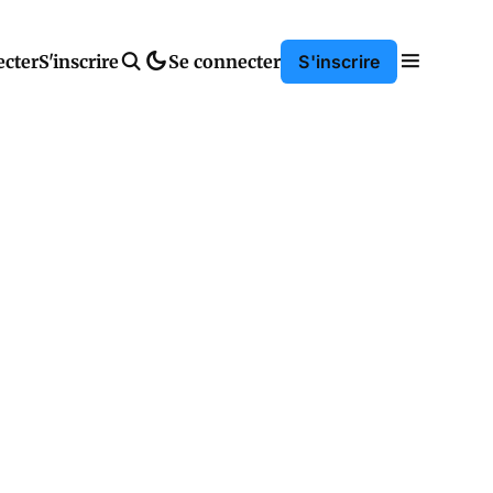
ecter
S'inscrire
Se connecter
S'inscrire