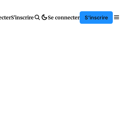
ecter
S'inscrire
Se connecter
S'inscrire