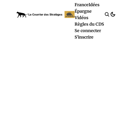
France
Idées
Épargne
Vidéos
Règles du CDS
Se connecter
S'inscrire