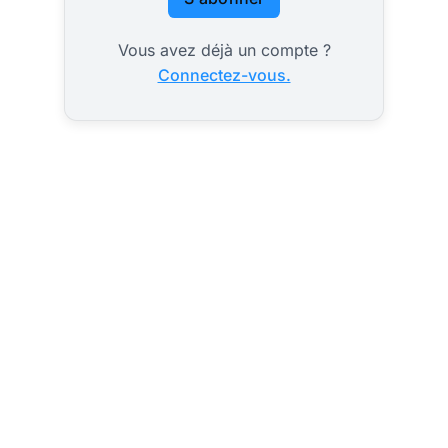
Vous avez déjà un compte ?
Connectez-vous.
Polémique en
Suisse :
référendum sur
Dans son article du 29