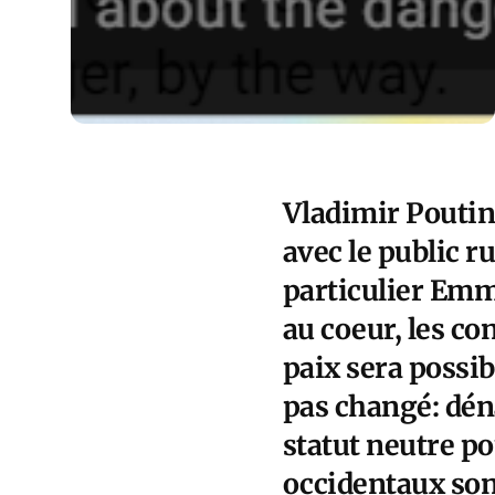
Vladimir Poutin
avec le public r
particulier Emm
au coeur, les co
paix sera possib
pas changé: déna
statut neutre po
occidentaux son