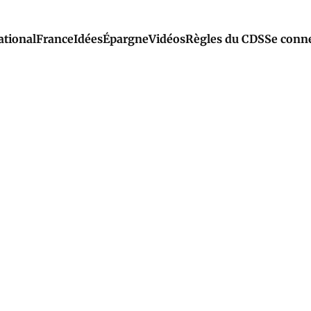
ational
France
Idées
Épargne
Vidéos
Règles du CDS
Se conn