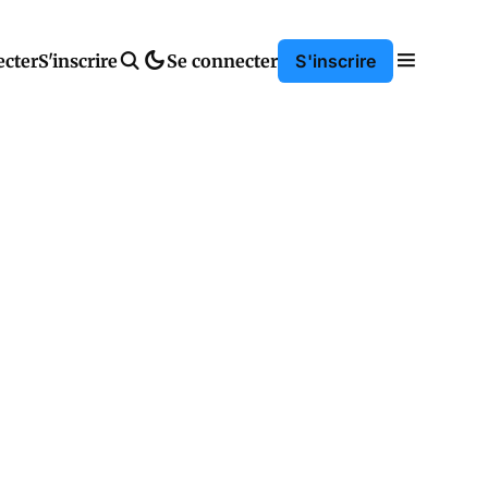
ecter
S'inscrire
Se connecter
S'inscrire