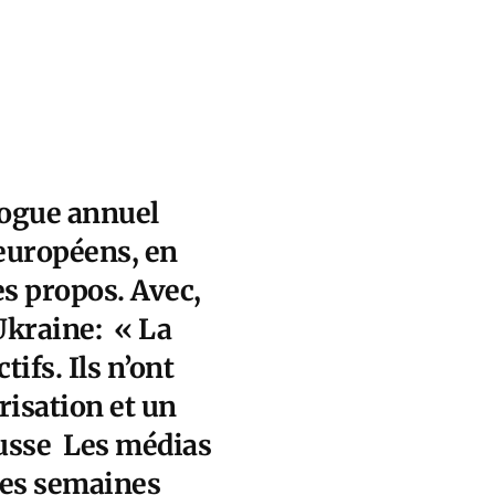
logue annuel
s européens, en
es propos. Avec,
’Ukraine: « La
ifs. Ils n’ont
risation et un
 russe Les médias
des semaines