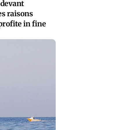
 devant
es raisons
ofite in fine