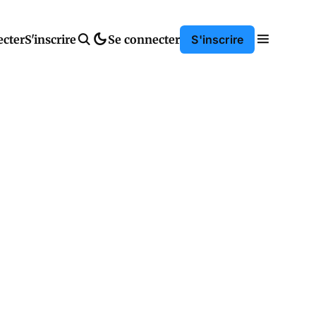
ecter
S'inscrire
Se connecter
S'inscrire