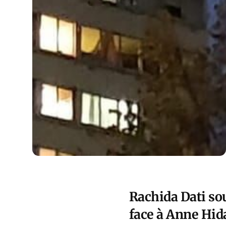
Rachida Dati so
face à Anne Hid