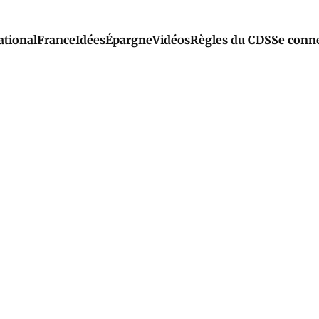
ational
France
Idées
Épargne
Vidéos
Règles du CDS
Se conn