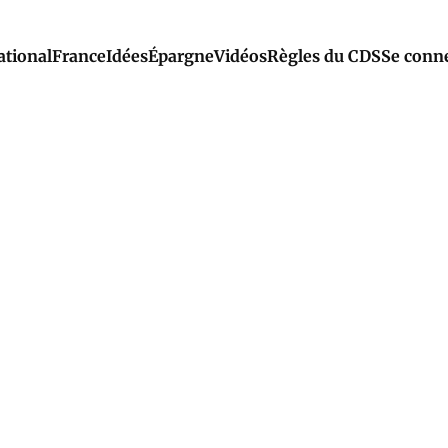
ational
France
Idées
Épargne
Vidéos
Règles du CDS
Se conn