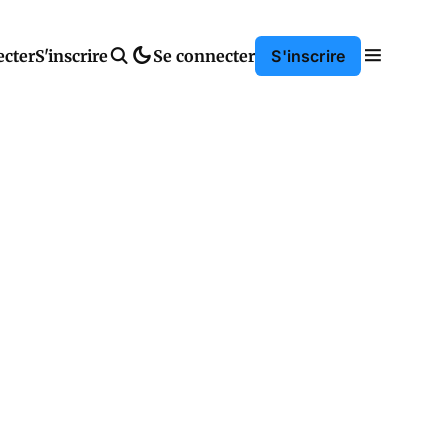
ecter
S'inscrire
Se connecter
S'inscrire