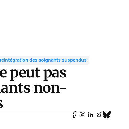
réintégration des soignants suspendus
e peut pas
nants non-
s