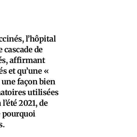
cinés, l’hôpital
e cascade de
s, affirmant
s et qu’une «
 une façon bien
toires utilisées
l’été 2021, de
e pourquoi
s.