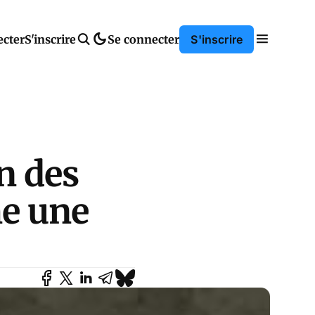
ecter
S'inscrire
Se connecter
S'inscrire
n des
me une