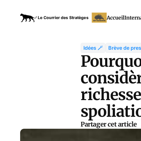
Accueil
Intern
Idées 🪄
Brève de pres
Pourquoi
considèr
richess
spoliati
Partager cet article