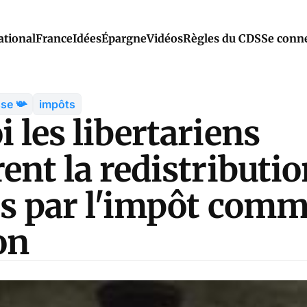
ational
France
Idées
Épargne
Vidéos
Règles du CDS
Se conn
se 📯
impôts
 les libertariens
ent la redistributio
es par l'impôt com
on