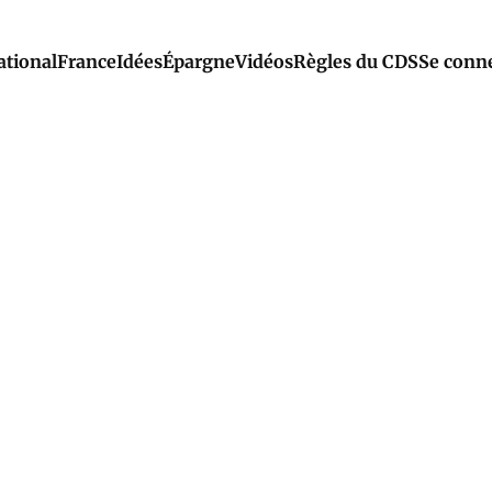
ational
France
Idées
Épargne
Vidéos
Règles du CDS
Se conn