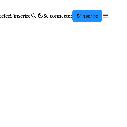
ecter
S'inscrire
Se connecter
S'inscrire