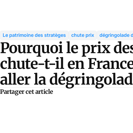
Le patrimoine des stratèges
chute prix
dégringolade d
Pourquoi le prix de
chute-t-il en Franc
aller la dégringolad
Partager cet article