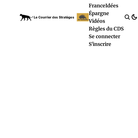
France
Idées
Épargne
Vidéos
Règles du CDS
Se connecter
S'inscrire