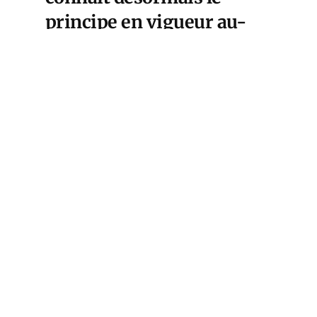
principe en vigueur au-
delà du Rhin : quand les
Français se trompent, c’est
aux Français de payer,
quand les Allemandes se
trompent, c’est encore aux
Français de payer.