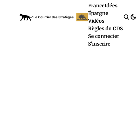
France
Idées
Épargne
Vidéos
Règles du CDS
Se connecter
S'inscrire