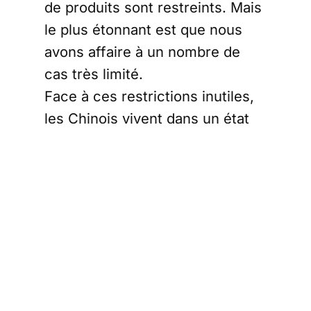
de produits sont restreints. Mais
le plus étonnant est que nous
avons affaire à un nombre de
cas très limité.
Face à ces restrictions inutiles,
les Chinois vivent dans un état
de psychose. Il est difficile de
déterminer le raisonnement qui
sous-tend toutes ces mesures.
A travers cette prolongation de
la politique du « zéro covid », le
gouvernement continue à
infantiliser sa population qui perd
de plus en plus sa capacité à