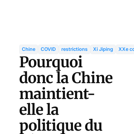
Chine
COVID
restrictions
Xi Jiping
XXe c
Pourquoi
donc la Chine
maintient-
elle la
politique du