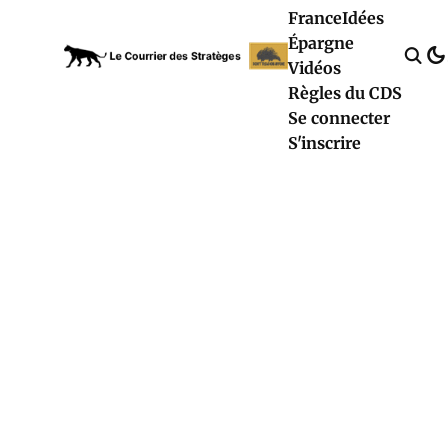
France
Idées
Épargne
Vidéos
Règles du CDS
Se connecter
S'inscrire