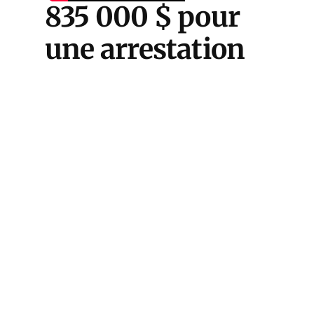
835 000 $ pour
une arrestation
abusive
L’homme avait notamment
partagé un mème montrant
Donald Trump se moquant de la
mort de Kirk. Pour le shérif du
comté de Perry, Nick Weems, et
l’enquêteur à l’origine du mandat
d’arrêt, ces contenus
franchissaient la ligne rouge.
Tennessee man jailed