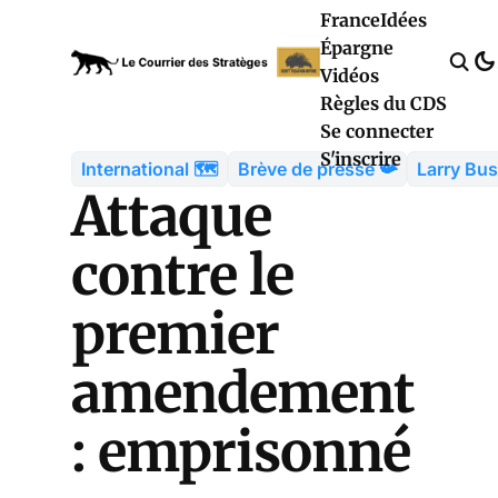
France
Idées
Épargne
Vidéos
Règles du CDS
Se connecter
S'inscrire
International 🗺️
Brève de presse 📯
Larry Bus
Attaque
contre le
premier
amendement
: emprisonné