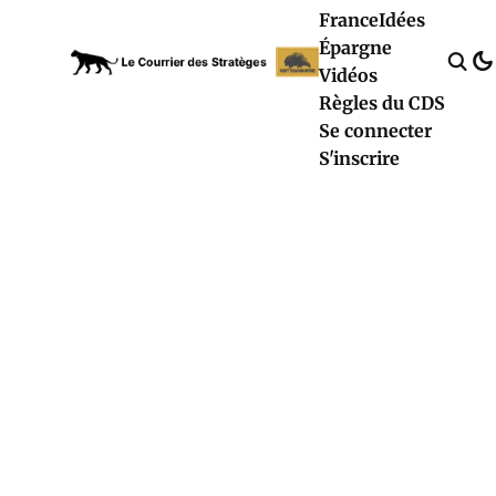
France
Idées
Épargne
Vidéos
Règles du CDS
Se connecter
S'inscrire