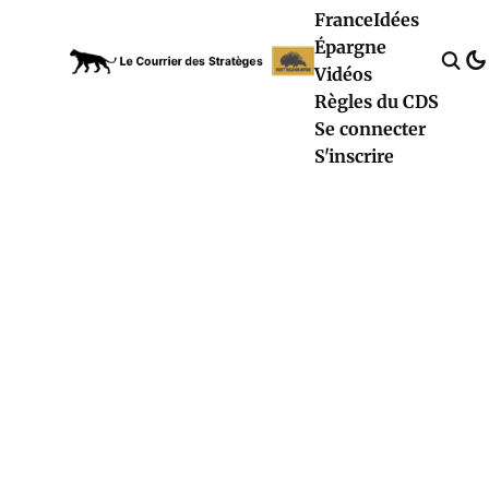
France
Idées
Épargne
Vidéos
Règles du CDS
Se connecter
S'inscrire