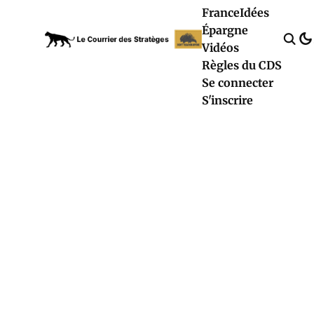
France
Idées
Épargne
Vidéos
Règles du CDS
Se connecter
S'inscrire