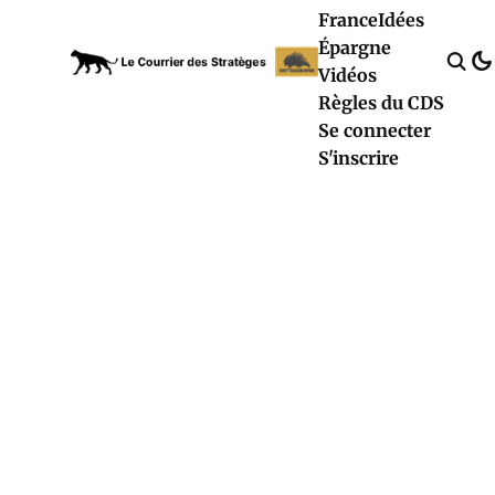
France
Idées
Épargne
Vidéos
Règles du CDS
Se connecter
S'inscrire