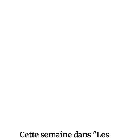
68,
ation
en au
de
Cette semaine dans "Les