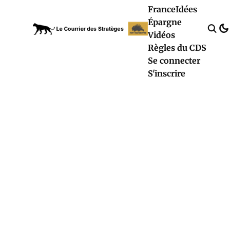
France
Idées
Épargne
Vidéos
Règles du CDS
Se connecter
S'inscrire