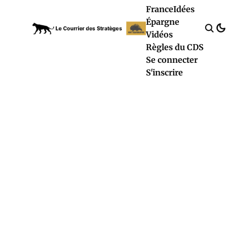
France
Idées
Épargne
Vidéos
Règles du CDS
Se connecter
S'inscrire