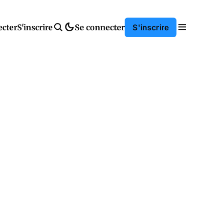
ecter
S'inscrire
Se connecter
S'inscrire