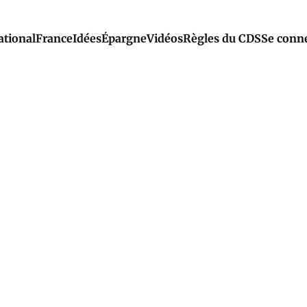
ational
France
Idées
Épargne
Vidéos
Règles du CDS
Se conn