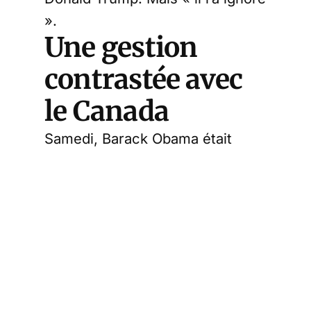
».
Une gestion
contrastée avec
le Canada
Samedi, Barack Obama était
présent au meeting pour la vice-
présidente Kamala Harris, qui
s’est tenu au Las Vegas. Il a
déclaré avoir donné à Donald
Trump un manuel renfermant les
différentes stratégies à adopter
pour gérer une pandémie. Mais