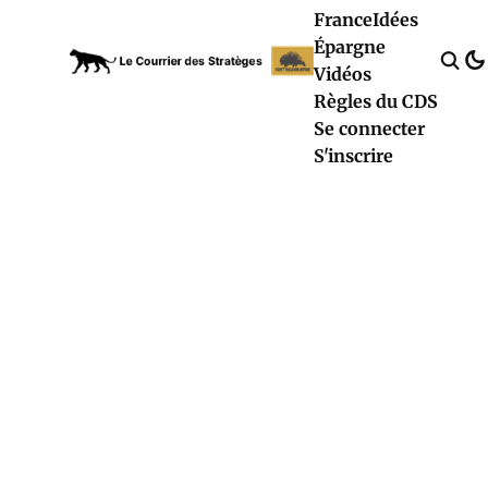
France
Idées
Épargne
Vidéos
Règles du CDS
Se connecter
S'inscrire