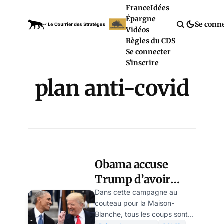
France
Idées
Épargne
Se conn
Vidéos
Règles du CDS
Se connecter
S'inscrire
plan anti-covid
Obama accuse
Trump d’avoir
ignoré son plan
Dans cette campagne au
couteau pour la Maison-
anti-COVID
Blanche, tous les coups sont