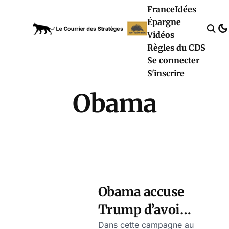
France
Idées
Épargne
Vidéos
Règles du CDS
Se connecter
S'inscrire
Obama
Obama accuse
Trump d’avoir
ignoré son plan
Dans cette campagne au