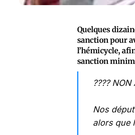
Quelques dizain
sanction pour av
l’hémicycle, afi
sanction minim
???? NON 
Nos député
alors que 