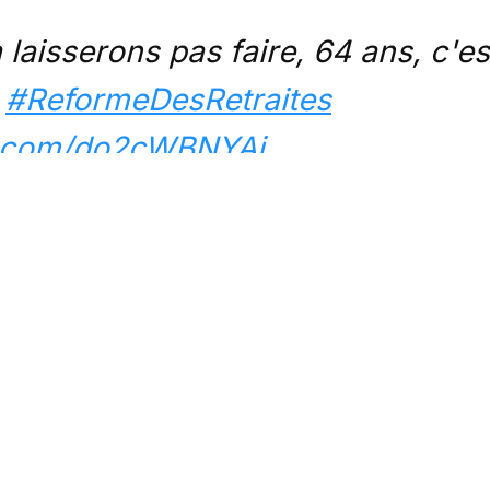
 laisserons pas faire, 64 ans, c'es
#ReformeDesRetraites
er.com/do2cWBNYAi
parlementaire La France Insoum
mblee)
March 16, 2023
Cet article est réservé aux abonnés
S'abonner