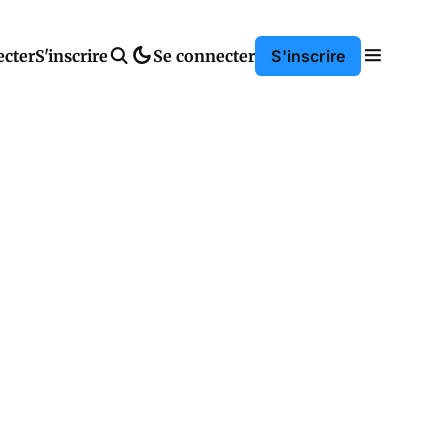
ecter
S'inscrire
Se connecter
S'inscrire