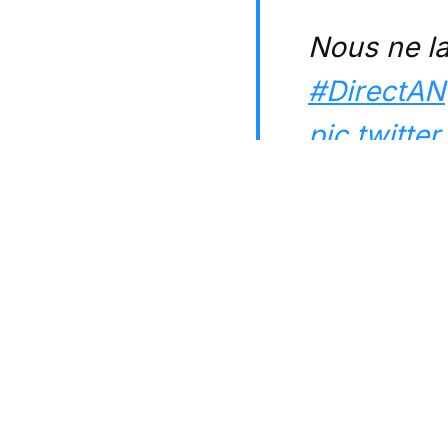
Nous ne la
#DirectAN
pic.twitt
— Groupe 
(@FiAsse