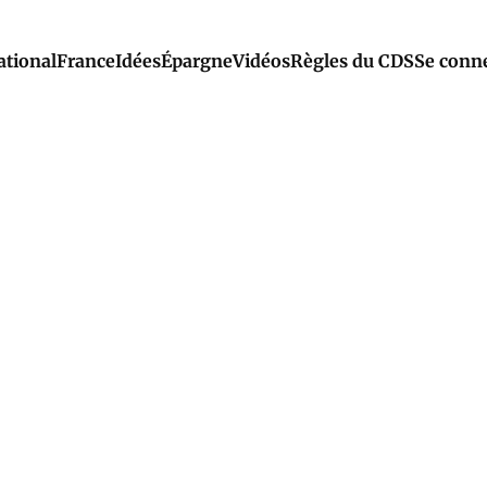
ational
France
Idées
Épargne
Vidéos
Règles du CDS
Se conn