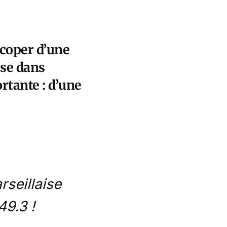
écoper d’une
ise dans
rtante : d’une
seillaise
49.3 !