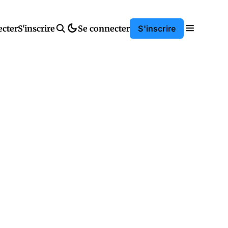
ecter
S'inscrire
Se connecter
S'inscrire