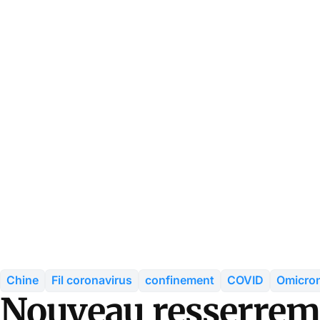
Chine
Fil coronavirus
confinement
COVID
Omicro
Nouveau resserrem