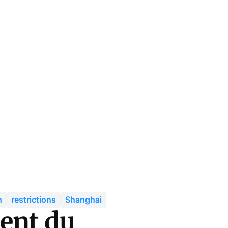
n
restrictions
Shanghai
ent du