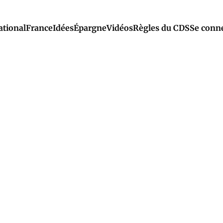
ational
France
Idées
Épargne
Vidéos
Règles du CDS
Se conn