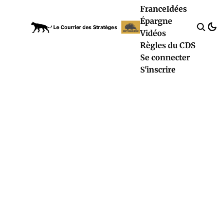
France
Idées
Épargne
Vidéos
Règles du CDS
Se connecter
S'inscrire