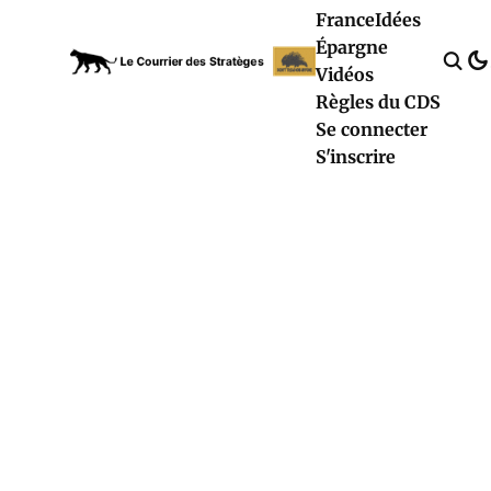
France
Idées
Épargne
Vidéos
Règles du CDS
Se connecter
S'inscrire