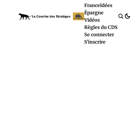
France
Idées
Épargne
Vidéos
Règles du CDS
Se connecter
S'inscrire