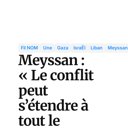
Fil NOM
Une
Gaza
IsraËl
Liban
Meyssan
Meyssan :
« Le conflit
peut
s’étendre à
tout le