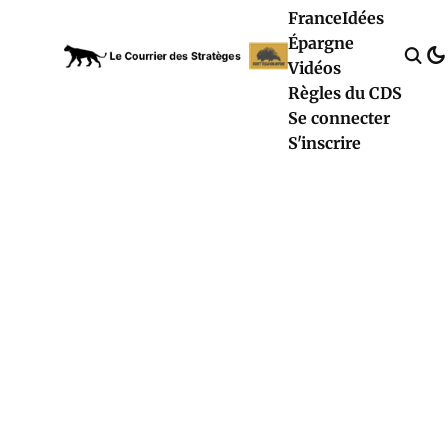
France
Idées
Épargne
Vidéos
Règles du CDS
Se connecter
S'inscrire