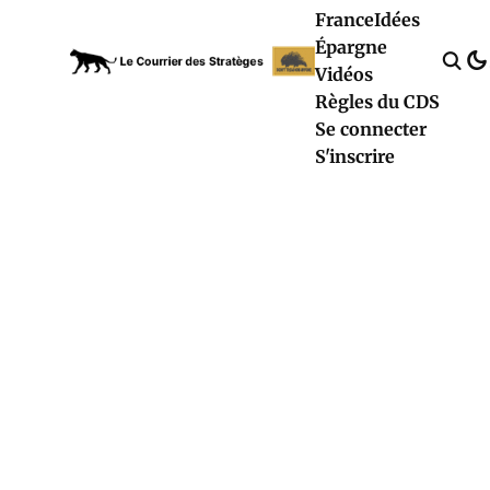
France
Idées
Épargne
Vidéos
Règles du CDS
Se connecter
S'inscrire