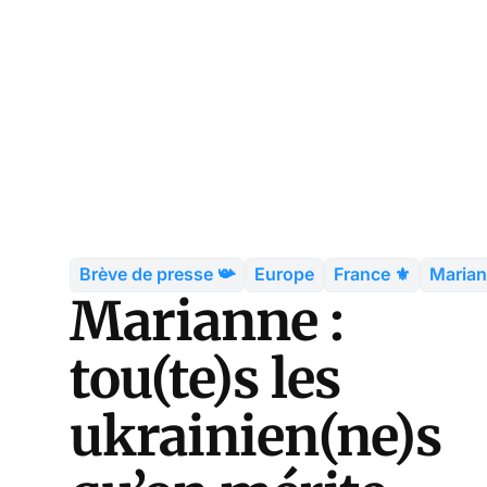
Brève de presse 📯
Europe
France ⚜️
Maria
Marianne :
tou(te)s les
ukrainien(ne)s