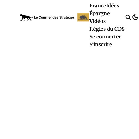
France
Idées
Épargne
Vidéos
Règles du CDS
Se connecter
S'inscrire