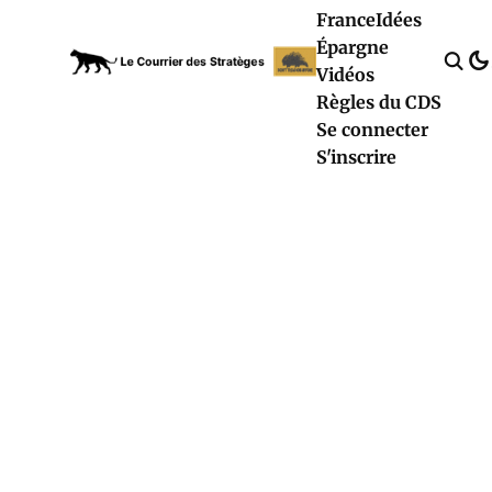
France
Idées
Épargne
Vidéos
Règles du CDS
Se connecter
S'inscrire