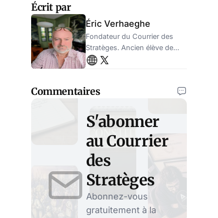
Écrit par
Éric Verhaeghe
Fondateur du Courrier des
Stratèges. Ancien élève de
l'ENA, ancien administrateur
de la sécurité sociale.
Entrepreneur.
Commentaires
S'abonner
au Courrier
des
Stratèges
Abonnez-vous
gratuitement à la