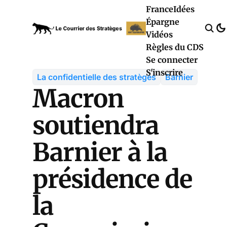
France
Idées
Épargne
Vidéos
Règles du CDS
Se connecter
S'inscrire
La confidentielle des stratèges
Barnier
Macron
soutiendra
Barnier à la
présidence de
la