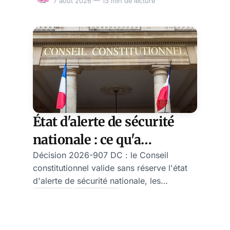
7 août 2026 — 13 min de lecture
État d'alerte de sécurité
nationale : ce qu'a
vraiment validé le Conseil
Décision 2026-907 DC : le Conseil
constitutionnel valide sans réserve l'état
constitutionnel
d'alerte de sécurité nationale, les
algorithmes URL et l'article 31 sur les
France ⚜️
Analyse 🧠
publications.
Rédaction
7 août 2026 — 14 min de lecture