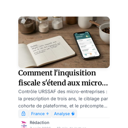
accepter, comme force
comédie politique, jouée
politique, les diktats
sans interruption depuis
le 13 février 1984, jour
où Jean-Marie Le Pen
était l'invité de L'Heure
de Vérité, la célèbre
émission politique de
l'époque. Depuis lors,
nous avons affaire à un
feuilleton ininterrompu
Comment l'inquisition
d'épisodes, dont l'anal
fiscale s'étend aux micro-
entrepreneurs
Contrôle URSSAF des micro-entreprises :
la prescription de trois ans, le ciblage par
cohorte de plateforme, et le précompte
obligatoire au 1er janvier 2027.
France ⚜️
Analyse 🧠
Rédaction