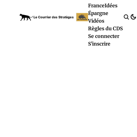
France
Idées
Épargne
Vidéos
Règles du CDS
Se connecter
S'inscrire