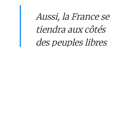
Aussi, la France se
tiendra aux côtés
des peuples libres
des Nations unies
pour faire face aux
conséquences du
conflit comme à
toutes les
inégalités qu’il
accroît en récusant