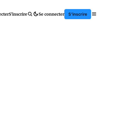
ecter
S'inscrire
Se connecter
S'inscrire