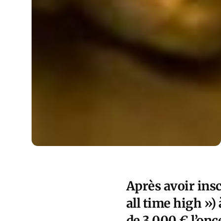
Après avoir insc
all time high »)
de 3 000 € l’onc