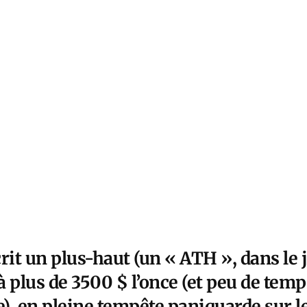
rit un plus-haut (un « ATH », dans le 
 à plus de 3500 $ l’once (et peu de temp
e), en pleine tempête paniquarde sur le