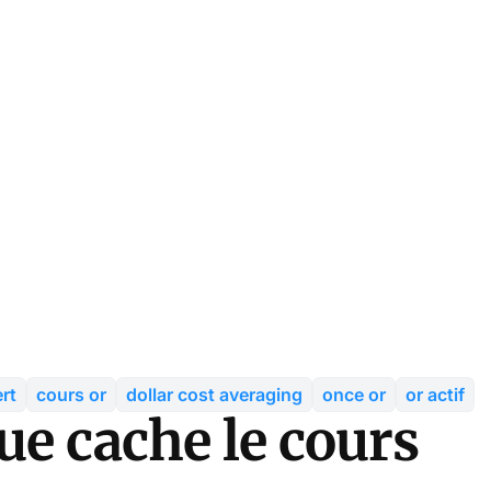
rt
cours or
dollar cost averaging
once or
or actif
ue cache le cours