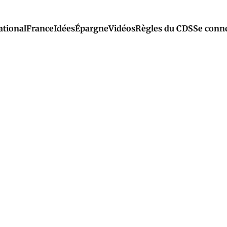
ational
France
Idées
Épargne
Vidéos
Règles du CDS
Se conn