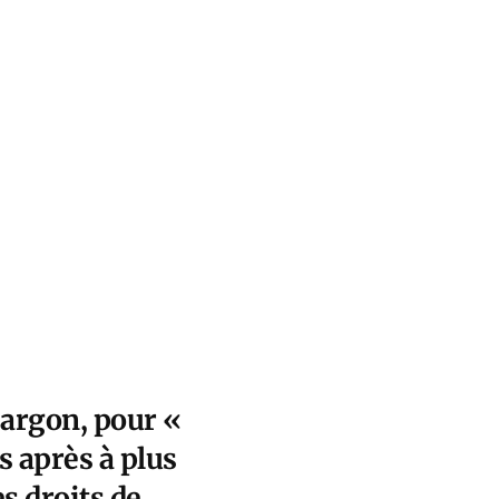
jargon, pour «
s après à plus
s droits de