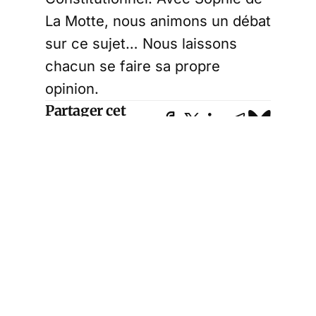
La Motte, nous animons un débat
sur ce sujet… Nous laissons
chacun se faire sa propre
opinion.
Partager cet
article
Écrit par
Éric Verhaeghe
Fondateur du Courrier des
Stratèges. Ancien élève de
l'ENA, ancien administrateur
de la sécurité sociale.
Entrepreneur.
Commentaires