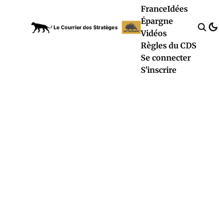
France
Idées
Épargne
Vidéos
Règles du CDS
Se connecter
S'inscrire