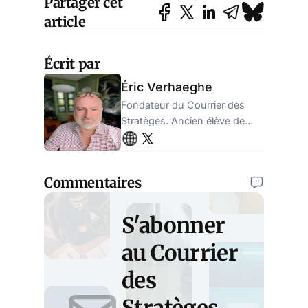
Partager cet
article
Écrit par
Éric Verhaeghe
Fondateur du Courrier des
Stratèges. Ancien élève de
l'ENA, ancien administrateur
de la sécurité sociale.
Entrepreneur.
Commentaires
S'abonner
au Courrier
des
Stratèges