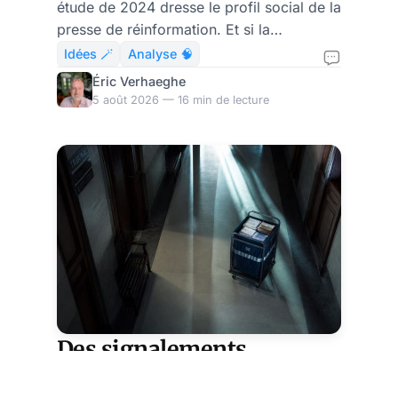
étude de 2024 dresse le profil social de la
par d'autres moyens ?
presse de réinformation. Et si la
dissidence continuait la caste ?
Idées 🪄
Analyse 🧠
Éric Verhaeghe
5 août 2026 — 16 min de lecture
Des signalements
d'enfants en danger