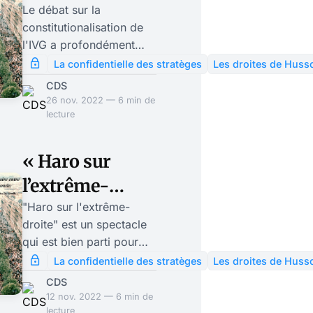
la
Le débat sur la
constitutionalisation de
constitutionalisation
l'IVG a profondément
de l’IVG a divisé
divisé les partis de
La confidentielle des stratèges
Les droites de Huss
droite, Rassemblement
les partis de
CDS
National et Républicains
26 nov. 2022 — 6 min de
droite
à l'Assemblée. Emmanuel
lecture
Macron peut se réjouir: il
a une fois de plus montré
« Haro sur
qu'il n'avait pas
l’extrême-
d'adversaire
idéologiquement
droite »: cette
"Haro sur l'extrême-
constitué; il a divisé les
droite" est un spectacle
comédie
deux groupes
qui est bien parti pour
d'opposition de droite; il
politique
rattraper "La Cantatrice
La confidentielle des stratèges
Les droites de Huss
a tendu un piège, qui a
Chauve" de Ionesco
déconnectée
CDS
fonctionné, à Marine Le
jouée sans interruption à
12 nov. 2022 — 6 min de
Pen. Cependant le
Paris, au théâtre de la
lecture