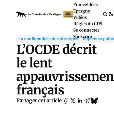
France
Idées
Épargne
Vidéos
Règles du CDS
Se connecter
S'inscrire
La confidentielle des stratèges
dépenses publi
L’OCDE décrit
le lent
appauvrissemen
français
Partager cet article