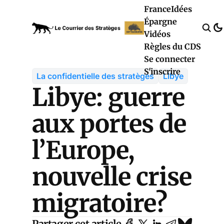
France
Idées
Épargne
Vidéos
Règles du CDS
Se connecter
S'inscrire
La confidentielle des stratèges
Libye
Libye: guerre
aux portes de
l’Europe,
nouvelle crise
migratoire?
Partager cet article