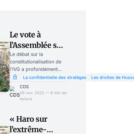
Le vote à
l’Assemblée sur
la
Le débat sur la
constitutionalisation de
constitutionalisation
l'IVG a profondément
de l’IVG a divisé
divisé les partis de
La confidentielle des stratèges
Les droites de Huss
droite, Rassemblement
les partis de
CDS
National et Républicains
26 nov. 2022 — 6 min de
droite
à l'Assemblée. Emmanuel
lecture
Macron peut se réjouir: il
a une fois de plus montré
« Haro sur
qu'il n'avait pas
l’extrême-
d'adversaire