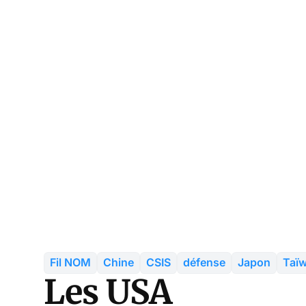
Fil NOM
Chine
CSIS
défense
Japon
Taï
Les USA