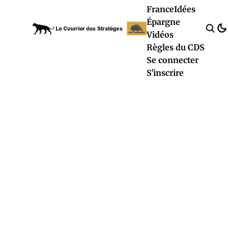
France
Idées
Épargne
Vidéos
Règles du CDS
Se connecter
S'inscrire