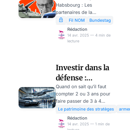
Habsbourg : Les
cela lui sera
partenaires de la
fatal ! par Ulrike
coalition en Allemagne
Fil NOM
Bundestag
ont trouvé un compromis
Reisner
Rédaction
au prix de grands efforts
14 avr. 2025 — 4 min de
– et c’est un mauvais
lecture
compromis, sans
imagination. Avant même
que Merz ne soit élu
Investir dans la
prochain chancelier
défense :
allemand début mai, il
est clair que ce
vraiment ?
Quand on sait qu’il faut
gouvernement ne mettra
compter 2 ou 3 ans pour
Dossier N°66
pas l’Allemagne sur la
faire passer de 3 à 4
bonne voie. En matière
notre cadence mensuelle
Le patrimoine des stratèges
arme
de politique étrangère,
de production de Rafale,
Rédaction
on ne peut pas s’attendre
on se dit que l’UE se
14 avr. 2025 — 1 min de
à grand-chose non plus,
réveille bien tard. Avait-
lecture