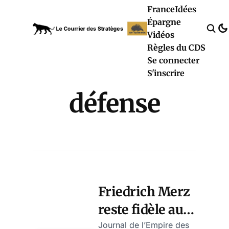
France
Idées
Épargne
Vidéos
Règles du CDS
Se connecter
S'inscrire
défense
Friedrich Merz
reste fidèle aux
États-Unis – et
Journal de l’Empire des