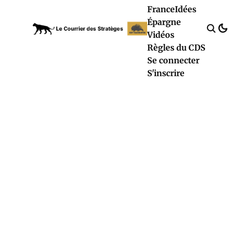
France
Idées
Épargne
Vidéos
Règles du CDS
Se connecter
S'inscrire