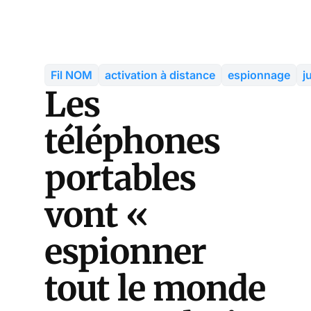
Fil NOM
activation à distance
espionnage
j
Les
téléphones
portables
vont «
espionner
tout le monde