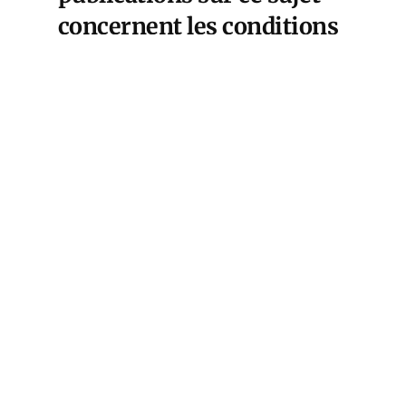
concernent les conditions
économiques d’émergence
d’un conflit, ainsi que les
conditions économiques
qui éteignent le conflit et
le transfèrent dans une
phase latente.