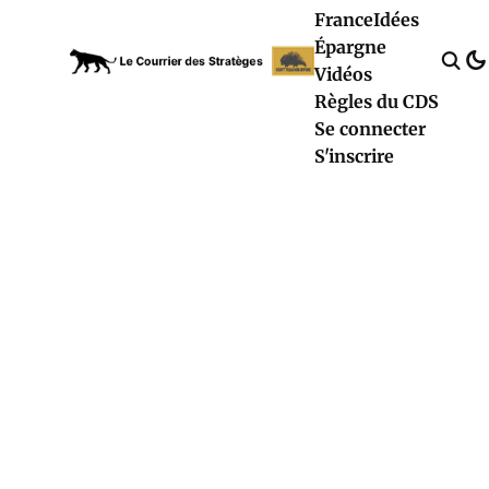
France
Idées
Épargne
Vidéos
Règles du CDS
Se connecter
S'inscrire