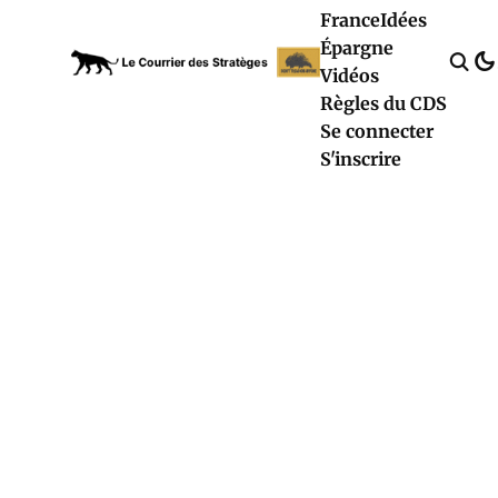
France
Idées
Épargne
Vidéos
Règles du CDS
Se connecter
S'inscrire