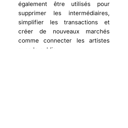
également être utilisés pour
supprimer les intermédiaires,
simplifier les transactions et
créer de nouveaux marchés
comme connecter les artistes
avec le public.
Une grande partie du marché
actuel des NFT est centrée sur
les objets de collection, tels que
les œuvres d’art numériques, les
cartes de sport. Certaines cartes
de la fédération nationale de
basket américain (NBA) se sont
vendues pour des millions de