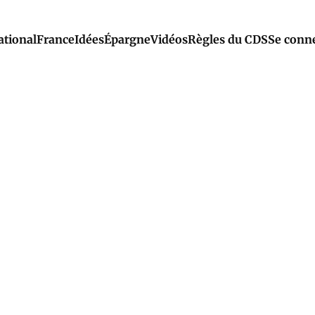
ational
France
Idées
Épargne
Vidéos
Règles du CDS
Se conn