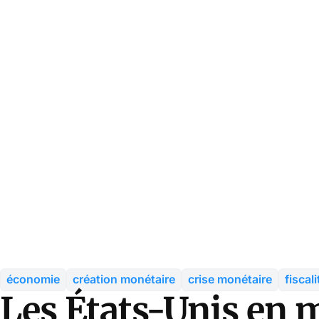
économie
création monétaire
crise monétaire
fiscali
Les États-Unis en 