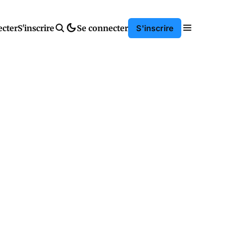
ecter
S'inscrire
Se connecter
S'inscrire