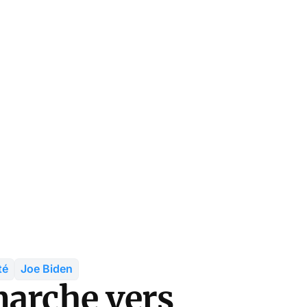
té
Joe Biden
marche vers